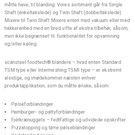
måtte have, til blanding. Vores sortiment går fra Single
Shaft (enkeltakslede) og Twin Shaft (dobbeltakslede)
Mixere til Twin Shaft Mixere enten med vakuum eller med
hakkerenhed med en bred vifte af ekstra tilbehør, såsom,
men ikke begrænset til: funktionalitet for opvarmning
og/eller køling.
scansteel foodtech® blandere – hvad enten Standard
TSM type eller Intermeshing TSMI type – er ekstremt
alsidige, og imødekommer næsten enhver
produktapplikation, som du måtte ønske, såsom:
Pølseforblandinger
Hamburger- og pattyforblandinger
Fjerkrænuggets – fedtfattige og udvidede opskrifter
Pizzatopping og tørre pølseblandinger