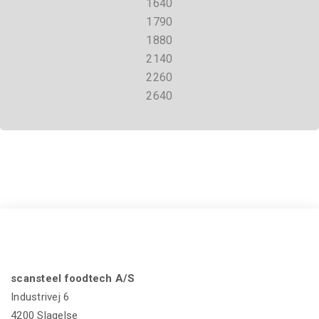
1640
1790
1880
2140
2260
2640
scansteel foodtech A/S
Industrivej 6
4200 Slagelse