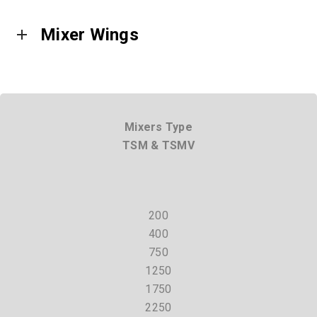
Mixer Wings
Mixers Type
TSM & TSMV
200
400
750
1250
1750
2250