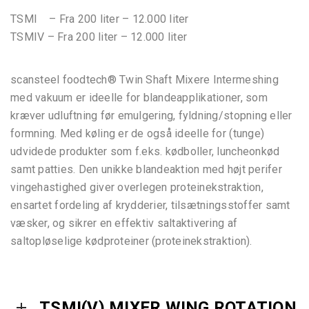
TSMI – Fra 200 liter – 12.000 liter
TSMIV – Fra 200 liter – 12.000 liter
scansteel foodtech® Twin Shaft Mixere Intermeshing
med vakuum er ideelle for blandeapplikationer, som
kræver udluftning før emulgering, fyldning/stopning eller
formning. Med køling er de også ideelle for (tunge)
udvidede produkter som f.eks. kødboller, luncheonkød
samt patties. Den unikke blandeaktion med højt perifer
vingehastighed giver overlegen proteinekstraktion,
ensartet fordeling af krydderier, tilsætningsstoffer samt
væsker, og sikrer en effektiv saltaktivering af
saltopløselige kødproteiner (proteinekstraktion).
TSMI(V) MIXER WING ROTATION