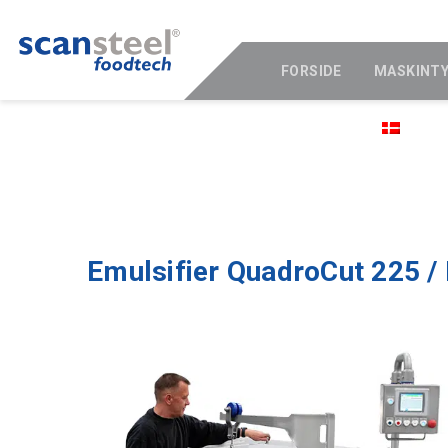
FORSIDE
MASKINT
KONTAKT
DANS
Emulsifier QuadroCut 225 /