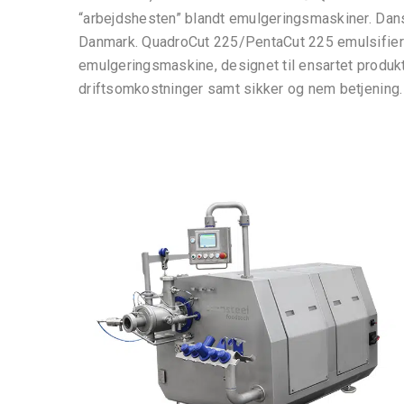
“arbejdshesten” blandt emulgeringsmaskiner. Dansk 
Danmark. QuadroCut 225/PentaCut 225 emulsifieren
emulgeringsmaskine, designet til ensartet produktk
driftsomkostninger samt sikker og nem betjening.