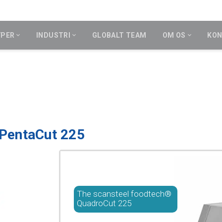
YPER
INDUSTRI
GLOBALT TEAM
OM OS
KON
K
 PentaCut 225
The scansteel foodtech®
QuadroCut 225